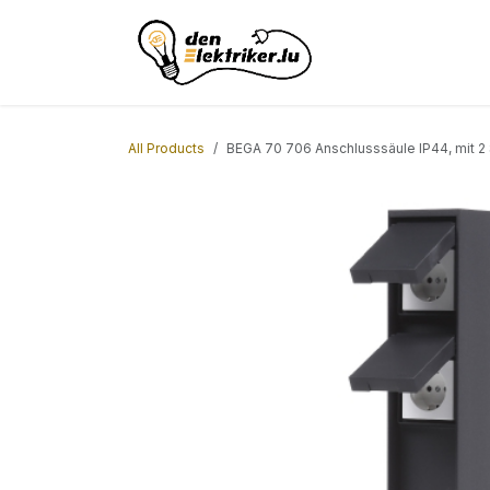
Skip to Content
Home
ACL Borne
All Products
BEGA 70 706 Anschlusssäule IP44, mit 2