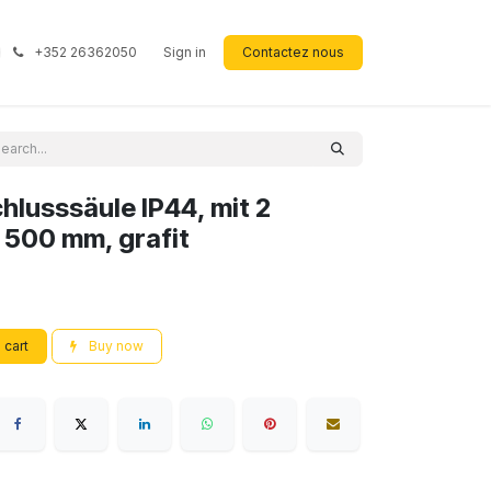
+352 26362050
Sign in
Contactez nous
lusssäule IP44, mit 2
 500 mm, grafit
 cart
Buy now