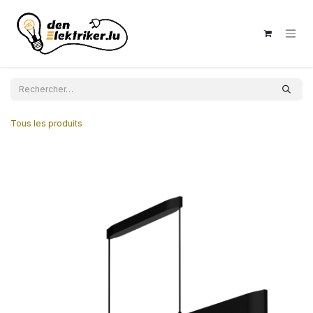
Se rendre au contenu
Tous les produits