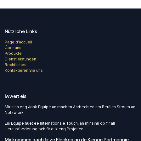
Nützliche Links
Page d'accueil
Über uns
Produkte
Dienstleistungen
Rechtliches
Kontaktieren Sie uns
Iwwert eis
Mir sinn eng Jonk Equipe an machen Aarbechten am Beräich Stroum an
Netzwierk.
Eis Equipe huet ee Internationale Touch, an mir sinn op fir all
Herausfuederung och fir di kleng Projet'en.
Mir kommen nach fir ze Flecken an de Klenge Portmonnie