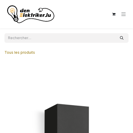
Se rendre au contenu
Tous les produits