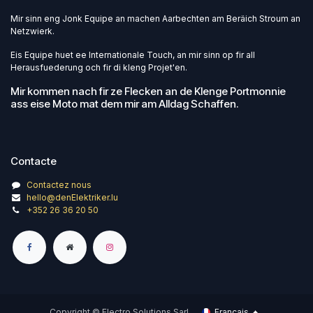
Mir sinn eng Jonk Equipe an machen Aarbechten am Beräich Stroum an
Netzwierk.
Eis Equipe huet ee Internationale Touch, an mir sinn op fir all
Herausfuederung och fir di kleng Projet'en.
Mir kommen nach fir ze Flecken an de Klenge Portmonnie
ass eise Moto mat dem mir am Alldag Schaffen.
Contacte
Contactez nous
hello@denElektriker.lu
+352 26 36 20 50
Copyright © Electro Solutions Sarl
Français