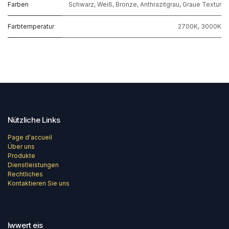
Farben
Schwarz
,
Weiß
,
Bronze
,
Anthrazitgrau
,
Graue Textur
Farbtemperatur
2700K
,
3000K
Nützliche Links
Page d'accueil
Über uns
Produkte
Dienstleistungen
Rechtliches
Kontaktieren Sie uns
Iwwert eis