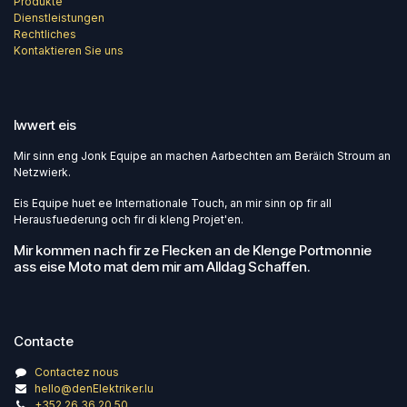
Produkte
Dienstleistungen
Rechtliches
Kontaktieren Sie uns
Iwwert eis
Mir sinn eng Jonk Equipe an machen Aarbechten am Beräich Stroum an
Netzwierk.
Eis Equipe huet ee Internationale Touch, an mir sinn op fir all
Herausfuederung och fir di kleng Projet'en.
Mir kommen nach fir ze Flecken an de Klenge Portmonnie
ass eise Moto mat dem mir am Alldag Schaffen.
Contacte
Contactez nous
hello@denElektriker.lu
+352 26 36 20 50