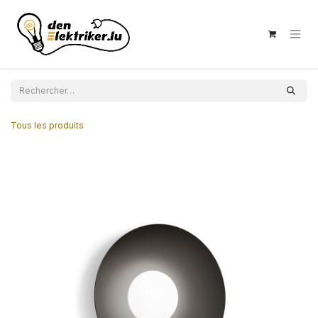
Se rendre au contenu
Tous les produits