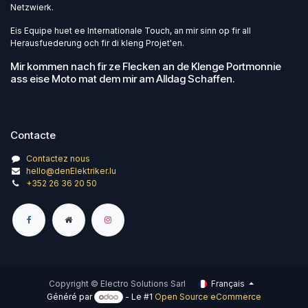
Netzwierk.
Eis Equipe huet ee Internationale Touch, an mir sinn op fir all
Herausfuederung och fir di kleng Projet'en.
Mir kommen nach fir ze Flecken an de Klenge Portmonnie
ass eise Moto mat dem mir am Alldag Schaffen.
Contacte
Contactez nous
hello@denElektriker.lu
+352 26 36 20 50
Copyright © Electro Solutions Sarl
Français
Généré par
- Le #1
Open Source eCommerce