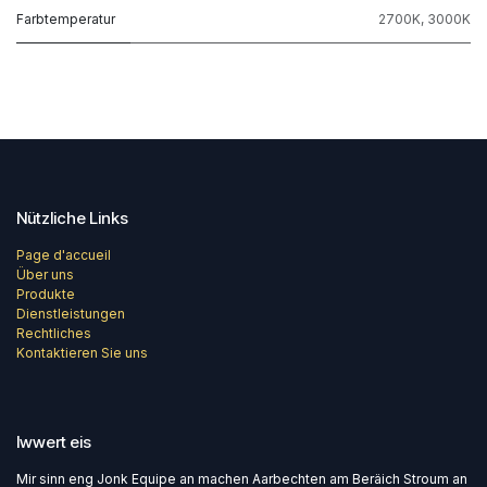
Farbtemperatur
2700K
,
3000K
Nützliche Links
Page d'accueil
Über uns
Produkte
Dienstleistungen
Rechtliches
Kontaktieren Sie uns
Iwwert eis
Mir sinn eng Jonk Equipe an machen Aarbechten am Beräich Stroum an