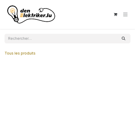
Se rendre au contenu
Tous les produits