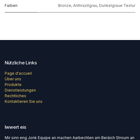
Farben
Bronze
,
Anthrazitgrau
,
Dunkelgraue Textur
Nützliche Links
Page d'accueil
Über uns
Produkte
Dienstleistungen
Rechtliches
Kontaktieren Sie uns
Iwwert eis
Mir sinn eng Jonk Equipe an machen Aarbechten am Beräich Stroum an