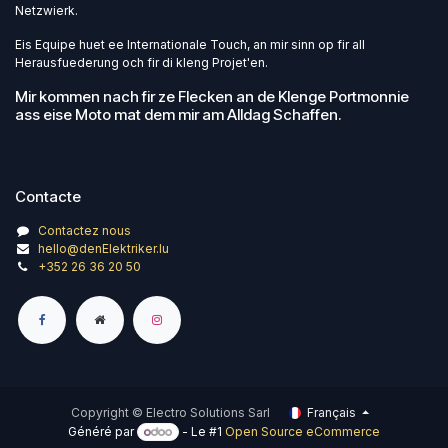
Netzwierk.
Eis Equipe huet ee Internationale Touch, an mir sinn op fir all
Herausfuederung och fir di kleng Projet'en.
Mir kommen nach fir ze Flecken an de Klenge Portmonnie
ass eise Moto mat dem mir am Alldag Schaffen.
Contacte
Contactez nous
hello@denElektriker.lu
+352 26 36 20 50
Copyright © Electro Solutions Sarl
Français
Généré par
- Le #1
Open Source eCommerce