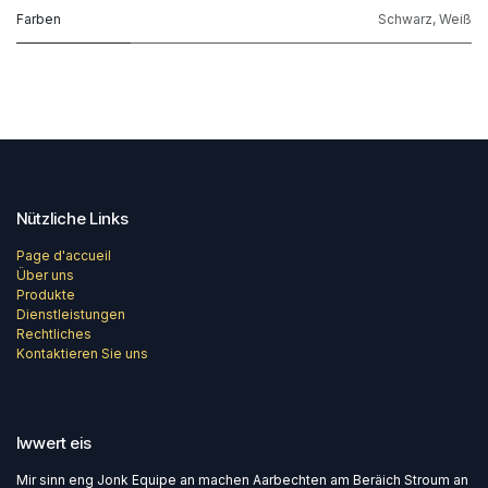
Farben
Schwarz
,
Weiß
Nützliche Links
Page d'accueil
Über uns
Produkte
Dienstleistungen
Rechtliches
Kontaktieren Sie uns
Iwwert eis
Mir sinn eng Jonk Equipe an machen Aarbechten am Beräich Stroum an