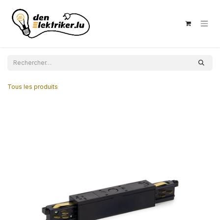
Se rendre au contenu
Tous les produits