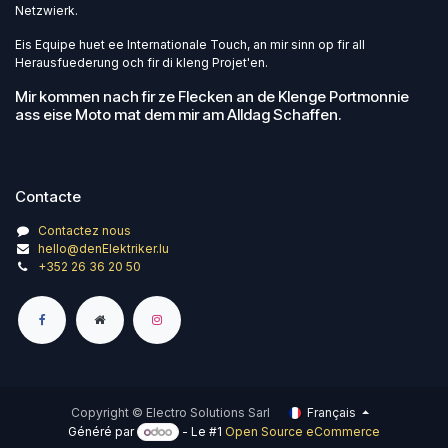
Netzwierk.
Eis Equipe huet ee Internationale Touch, an mir sinn op fir all
Herausfuederung och fir di kleng Projet'en.
Mir kommen nach fir ze Flecken an de Klenge Portmonnie
ass eise Moto mat dem mir am Alldag Schaffen.
Contacte
Contactez nous
hello@denElektriker.lu
+352 26 36 20 50
Copyright © Electro Solutions Sarl
Français
Généré par
- Le #1
Open Source eCommerce