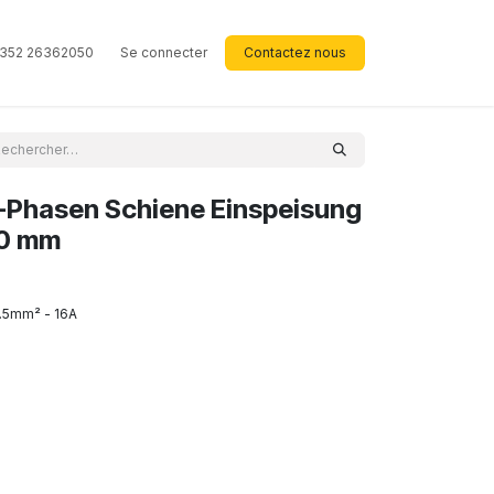
352 26362050
Se connecter
Contactez nous
Phasen Schiene Einspeisung
20 mm
1.5mm² - 16A