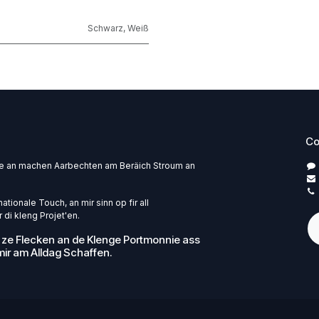
Schwarz
,
Weiß
Co
pe an machen Aarbechten am Beräich Stroum an
ationale Touch, an mir sinn op fir all
 di kleng Projet'en.
 ze Flecken an de Klenge Portmonnie ass
ir am Alldag Schaffen.