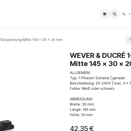
L Borne
Boutique
Nos Services
Aide
Impressum
+
inspeisung Mitte 145 x 30 x 20 mm
WEVER & DUCRÉ 1-
Mitte 145 x 30 x 
ALLGEMEIN:
Typ: 1-Phasen Schiene | gerade
Beschreibung: 20-240V | max. 3 x 
Farbe: Weiß oder schwarz
ABMESSUNG:
Breite: 30 mm
Länge: 145 mm
Höhe: 20 mm
42,35
€