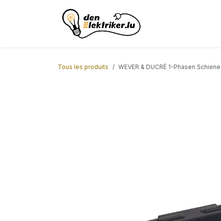
Se rendre au contenu
Page d'accueil
AC
Tous les produits
WEVER & DUCRÉ 1-Phasen Schiene E