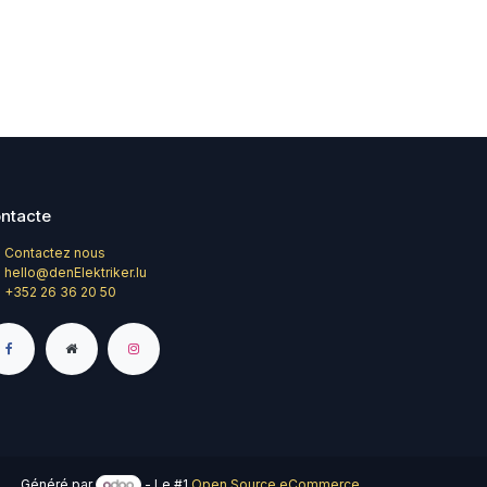
ntacte
Contactez nous
hello@denElektriker.lu
+352 26 36 20 50
Généré par
- Le #1
Open Source eCommerce