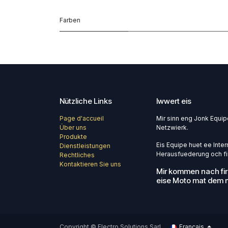
Farben
Nützliche Links
Iwwert eis
Page d'accueil
Mir sinn eng Jonk Equi
Über uns
Netzwierk.
Produkte
Eis Equipe huet ee Intern
Dienstleistungen
Herausfuederung och fir
Rechtliches
Kontaktieren Sie uns
Mir kommen nach fir
eise Moto mat dem m
Copyright © Electro Solutions Sarl
Français