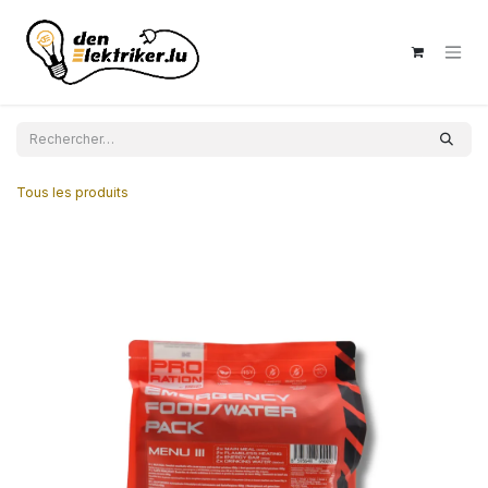
Se rendre au contenu
Tous les produits