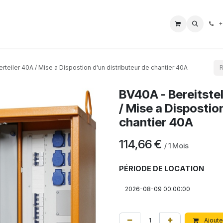
L Borne
Boutique
Nos Services
Aide
Impressum
+
rteiler 40A / Mise a Dispostion d'un distributeur de chantier 40A
BV40A - Bereitste
/ Mise a Dispostio
chantier 40A
114,66
€
/
1
Mois
PÉRIODE DE LOCATION
Ajoute