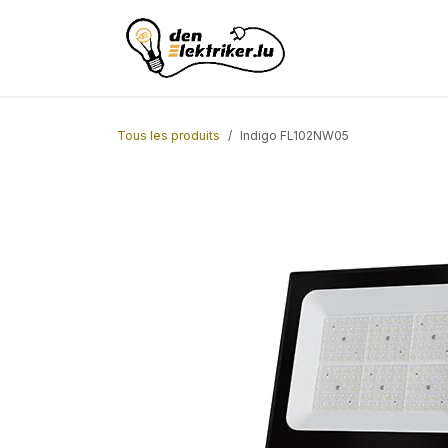
Se rendre au contenu
Page d'accueil
AC
Tous les produits
Indigo FL102NW05