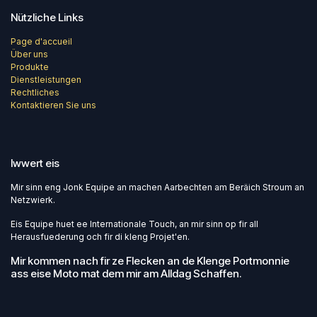
Nützliche Links
Page d'accueil
Über uns
Produkte
Dienstleistungen
Rechtliches
Kontaktieren Sie uns
Iwwert eis
Mir sinn eng Jonk Equipe an machen Aarbechten am Beräich Stroum an
Netzwierk.
Eis Equipe huet ee Internationale Touch, an mir sinn op fir all
Herausfuederung och fir di kleng Projet'en.
Mir kommen nach fir ze Flecken an de Klenge Portmonnie
ass eise Moto mat dem mir am Alldag Schaffen.