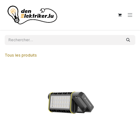
Se rendre au contenu
Tous les produits