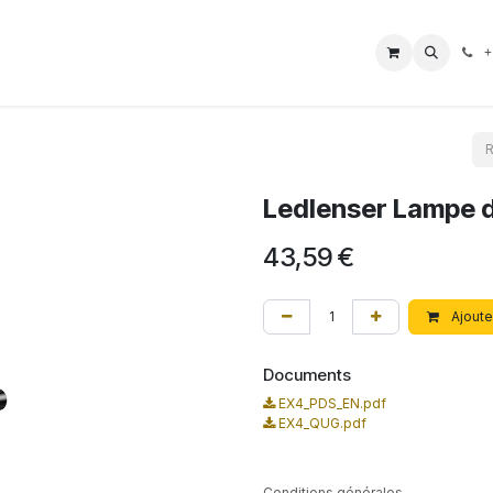
L Borne
Boutique
Nos Services
Aide
Impressum
+
Ledlenser Lampe 
43,59
€
Ajoute
Documents
EX4_PDS_EN.pdf
EX4_QUG.pdf
Conditions générales