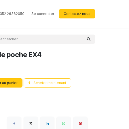
352 26362050
Se connecter
Contactez nous
de poche EX4
r au panier
Acheter maintenant