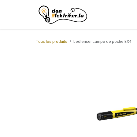
Se rendre au contenu
Page d'accueil
AC
Tous les produits
Ledlenser Lampe de poche EX4