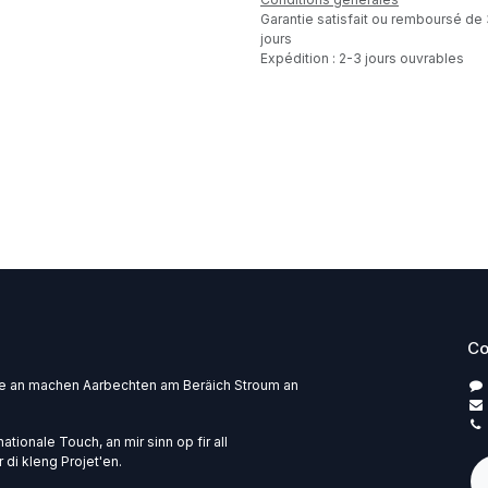
Garantie satisfait ou remboursé de
jours
Expédition : 2-3 jours ouvrables
Co
pe an machen Aarbechten am Beräich Stroum an
ationale Touch, an mir sinn op fir all
 di kleng Projet'en.