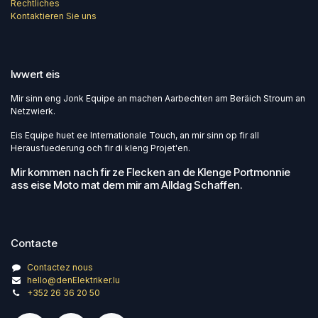
Rechtliches
Kontaktieren Sie uns
Iwwert eis
Mir sinn eng Jonk Equipe an machen Aarbechten am Beräich Stroum an
Netzwierk.
Eis Equipe huet ee Internationale Touch, an mir sinn op fir all
Herausfuederung och fir di kleng Projet'en.
Mir kommen nach fir ze Flecken an de Klenge Portmonnie
ass eise Moto mat dem mir am Alldag Schaffen.
Contacte
Contactez nous
hello@denElektriker.lu
+352 26 36 20 50