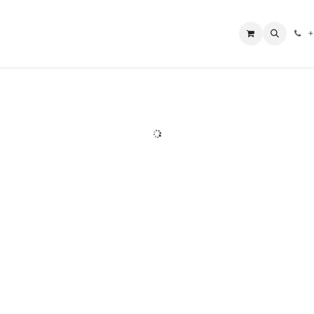
L Borne
Boutique
Nos Services
Aide
Impressum
+